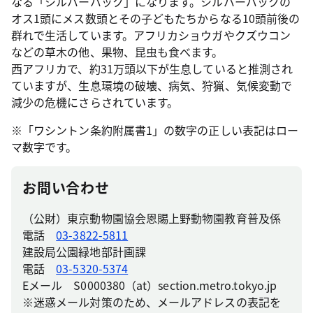
なる「シルバーバック」になります。シルバーバックの
オス1頭にメス数頭とその子どもたちからなる10頭前後の
群れで生活しています。アフリカショウガやクズウコン
などの草木の他、果物、昆虫も食べます。
西アフリカで、約31万頭以下が生息していると推測され
ていますが、生息環境の破壊、病気、狩猟、気候変動で
減少の危機にさらされています。
※「ワシントン条約附属書1」の数字の正しい表記はロー
マ数字です。
お問い合わせ
（公財）東京動物園協会恩賜上野動物園教育普及係
電話
03-3822-5811
建設局公園緑地部計画課
電話
03-5320-5374
Eメール S0000380（at）section.metro.tokyo.jp
※迷惑メール対策のため、メールアドレスの表記を