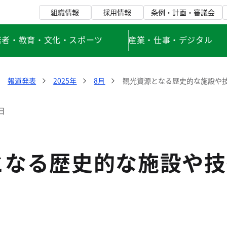
組織情報
採用情報
条例・計画・審議会
若者・教育・文化・スポーツ
産業・仕事・デジタル
報道発表
2025年
8月
観光資源となる歴史的な施設や
日
となる歴史的な施設や技
！