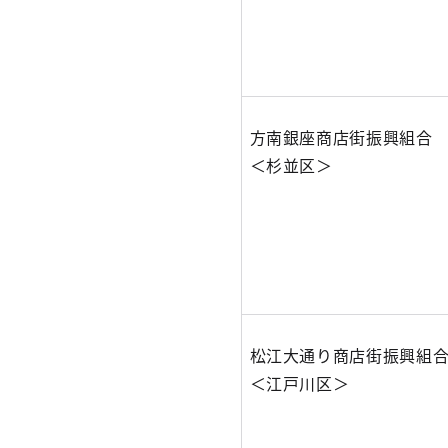
方南銀座商店街振興組
＜杉並区＞
松江大通り商店街振興組
＜江戸川区＞