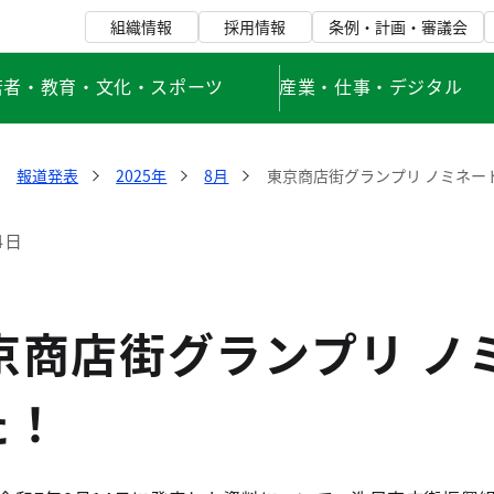
組織情報
採用情報
条例・計画・審議会
若者・教育・文化・スポーツ
産業・仕事・デジタル
報道発表
2025年
8月
東京商店街グランプリ ノミネー
4日
京商店街グランプリ ノ
た！