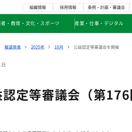
組織情報
採用情報
条例・計画・審議会
若者・教育・文化・スポーツ
産業・仕事・デジタル
報道発表
2025年
10月
公益認定等審議会を開催
1日
益認定等審議会（第17