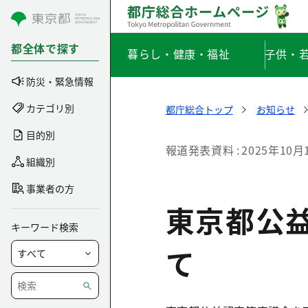
コンテンツにスキップ
都全体で探す
暮らし・健康・福祉
子供・
防災・緊急情報
カテゴリ別
都庁総合トップ
お知らせ
目的別
報道発表資料
2025年10月
組織別
事業者の方
東京都公
キーワード検索
て