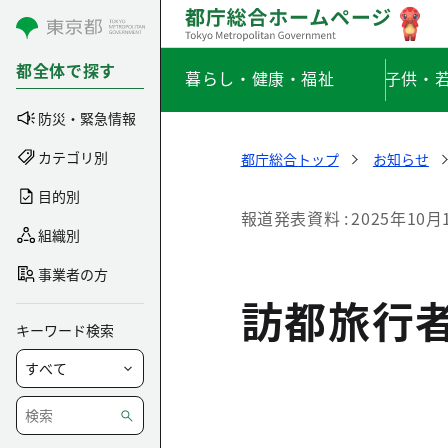
コンテンツにスキップ
都全体で探す
暮らし・健康・福祉
子供・
防災・緊急情報
カテゴリ別
都庁総合トップ
お知らせ
目的別
報道発表資料
2025年10月
組織別
事業者の方
訪都旅行
キーワード検索