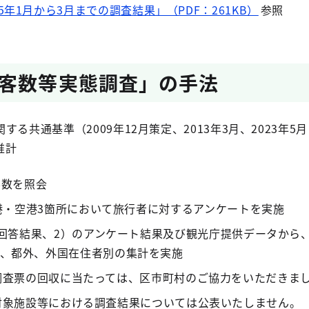
25年1月から3月までの調査結果」（PDF：261KB）
参照
客数等実態調査」の手法
する共通基準（2009年12月策定、2013年3月、2023
推計
客数を照会
港・空港3箇所において旅行者に対するアンケートを実施
設回答結果、2）のアンケート結果及び観光庁提供データから
、都外、外国在住者別の集計を実施
調査票の回収に当たっては、区市町村のご協力をいただきま
対象施設等における調査結果については公表いたしません。