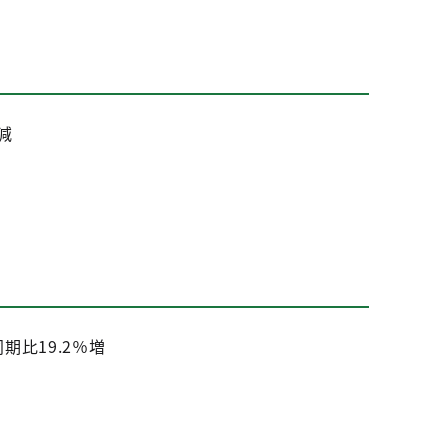
減
高
期比19.2％増