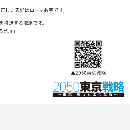
の正しい表記はローマ数字です。
を推進する取組です。
る発展」
▲2050東京戦略