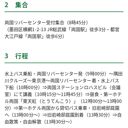
2 集合
両国リバーセンター受付集合（8時45分）
（墨田区横網1-2-13 JR総武線「両国駅」徒歩3分・都営
大江戸線「両国駅」徒歩6分）
3 行程
水上バス乗船・両国リバーセンター発（9時00分）～隅田
川クルーズ～東京港～両国リバーセンター着・水上バス
下船（10時00分）⇒両国ステーションロハスビル（会議
室）にて講義（10時15分～11時45分）⇒昼食・第一ホテ
ル両国「東天紅（とうてんこう）」（12時00分～13時00
分）⇒第一ホテル両国から貸切バス乗車・旧岩崎邸庭園
へ（13時00分～）⇒旧岩崎邸庭園到着（13時30分）⇒自
由散策・自由解散（13時30分～）