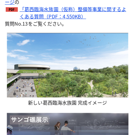
ージ
の
「葛西臨海水族園（仮称）整備等事業に関するよ
くある質問（PDF：4,550KB）
質問No.13をご覧ください。
新しい葛西臨海水族園 完成イメージ