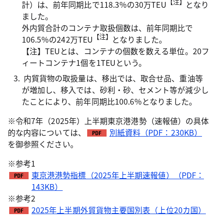
【注】
計）は、前年同期比で118.3％の30万TEU
となり
ました。
外内貿合計のコンテナ取扱個数は、前年同期比で
【注】
106.5％の242万TEU
となりました。
【注】TEUとは、コンテナの個数を数える単位。20フ
ィートコンテナ1個を1TEUという。
内貿貨物の取扱量は、移出では、取合せ品、重油等
が増加し、移入では、砂利・砂、セメント等が減少し
たことにより、前年同期比100.6％となりました。
※令和7年（2025年）上半期東京港港勢（速報値）の具体
的な内容については、
別紙資料（PDF：230KB）
を御参照ください。
※参考1
東京港港勢指標（2025年上半期速報値）（PDF：
143KB）
※参考2
2025年上半期外貿貨物主要国別表（上位20カ国）