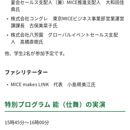
宴会セールス支配人（兼）MICE推進支配人 大和田佳
典氏
株式会社コングレ 東京MICEビジネス事業部営業運営
課課長 古俣美菜子氏
株式会社八芳園 グローバルイベントセールス支配
人 髙橋直樹氏
他、学生2名が参加予定です。
ファシリテーター
MICE makes LINK 代表 小島規美江氏
特別プログラム 能（仕舞）の実演
15時45分～16時00分