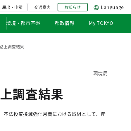
Language
届出・申請
交通案内
お知らせ
環境・都市基盤
都政情報
My TOKYO
路上調査結果
環境局
上調査結果
は、不法投棄撲滅強化月間における取組として、産
。