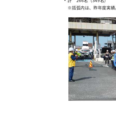
計 266名（349名）
※括弧内は、昨年度実績