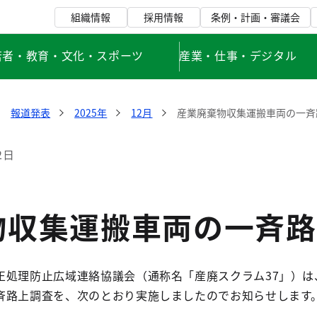
組織情報
採用情報
条例・計画・審議会
若者・教育・文化・スポーツ
産業・仕事・デジタル
報道発表
2025年
12月
産業廃棄物収集運搬車両の一斉
2日
物収集運搬車両の一斉路
正処理防止広域連絡協議会（通称名「産廃スクラム37」）
斉路上調査を、次のとおり実施しましたのでお知らせします