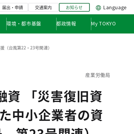
Language
届出・申請
交通案内
お知らせ
環境・都市基盤
都政情報
My TOKYO
援（台風第22・23号関連）
産業労働局
融資 「災害復旧資
た中小企業者の資
、第23号関連）