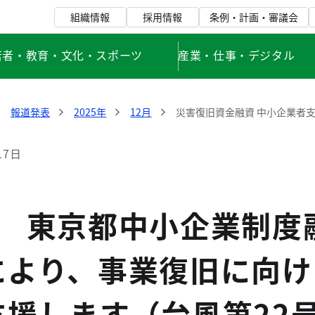
組織情報
採用情報
条例・計画・審議会
若者・教育・文化・スポーツ
産業・仕事・デジタル
報道発表
2025年
12月
災害復旧資金融資 中小企業者支
17日
度 東京都中小企業制度
により、事業復旧に向け
援します（台風第22号