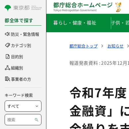
コンテンツにスキップ
都全体で探す
暮らし・健康・福祉
子供・
防災・緊急情報
カテゴリ別
都庁総合トップ
お知らせ
目的別
報道発表資料
2025年12月
組織別
事業者の方
令和7年
キーワード検索
金融資」
金繰りを支