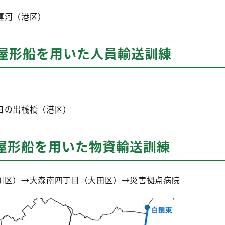
運河（港区）
：屋形船を用いた人員輸送訓練
日の出桟橋（港区）
：屋形船を用いた物資輸送訓練
川区）→大森南四丁目（大田区）→災害拠点病院