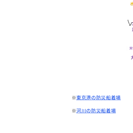
※
東京港の防災船着場
※
河川の防災船着場