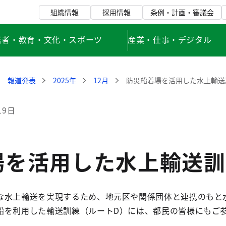
組織情報
採用情報
条例・計画・審議会
若者・教育・文化・スポーツ
産業・仕事・デジタル
報道発表
2025年
12月
防災船着場を活用した水上輸送
19日
場を活用した水上輸送訓
な水上輸送を実現するため、地元区や関係団体と連携のもと
船を利用した輸送訓練（ルートD）には、都民の皆様にもご