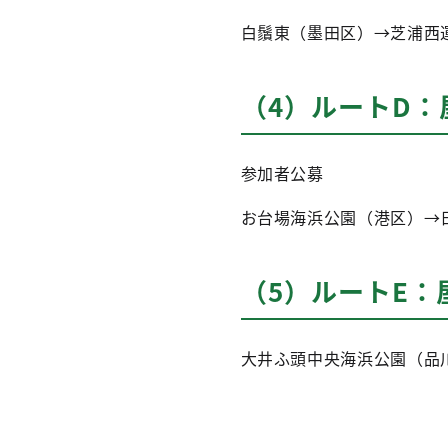
白鬚東（墨田区）→芝浦西
（4）ルートD
参加者公募
お台場海浜公園（港区）→
（5）ルートE
大井ふ頭中央海浜公園（品