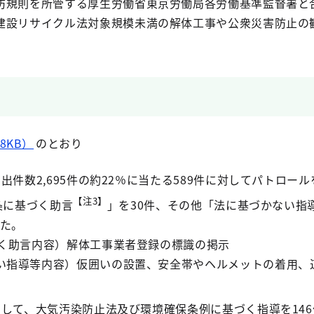
防規則を所管する厚生労働省東京労働局各労働基準監督署と
建設リサイクル法対象規模未満の解体工事や公衆災害防止の
8KB）
のとおり
出件数2,695件の約22％に当たる589件に対してパトロー
【注3】
条に基づく助言
」を30件、その他「法に基づかない指
した。
づく助言内容）解体工事業者登録の標識の掲示
い指導等内容）仮囲いの設置、安全帯やヘルメットの着用、
関して、大気汚染防止法及び環境確保条例に基づく指導を14