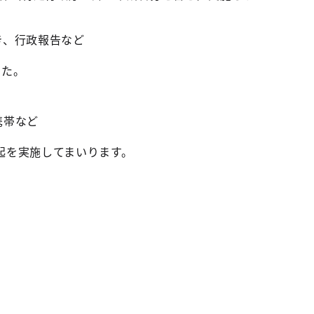
き、行政報告など
した。
携帯など
起を実施してまいります。