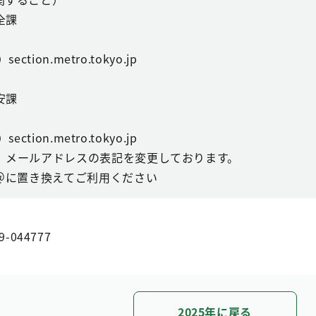
全課
ction.metro.tokyo.jp
安課
ction.metro.tokyo.jp
、メールアドレスの表記を変更しております。
＠に置き換えてご利用ください
9-044777
2025年に戻る