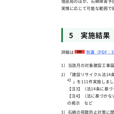
境部局のほか、石綿障害予
実情に応じて可能な範囲で
5 実施結果
詳細は
別表（PDF：5
1）当該月の対象建設工事届
2）「建設リサイクル法14
4】
」を111件実施しま
【注3】（法14条に基
【注4】（法に基づかな
の掲示 など
3）石綿の飛散防止対策に