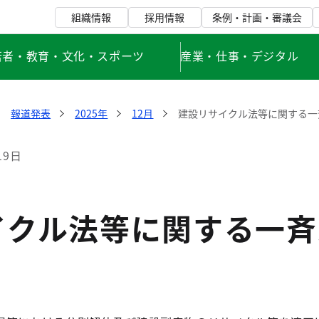
組織情報
採用情報
条例・計画・審議会
若者・教育・文化・スポーツ
産業・仕事・デジタル
報道発表
2025年
12月
建設リサイクル法等に関する一
19日
イクル法等に関する一斉