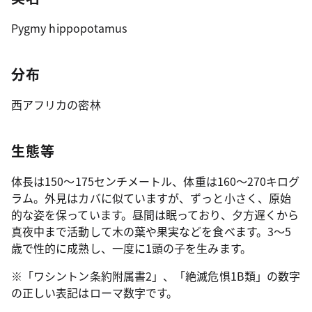
Pygmy hippopotamus
分布
西アフリカの密林
生態等
体長は150～175センチメートル、体重は160～270キログ
ラム。外見はカバに似ていますが、ずっと小さく、原始
的な姿を保っています。昼間は眠っており、夕方遅くから
真夜中まで活動して木の葉や果実などを食べます。3～5
歳で性的に成熟し、一度に1頭の子を生みます。
※「ワシントン条約附属書2」、「絶滅危惧1B類」の数字
の正しい表記はローマ数字です。