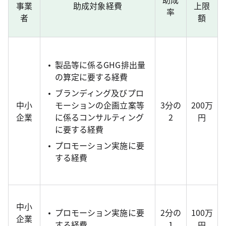
事業
助成対象経費
上限
率
者
額
製品等に係るGHG排出量
の算定に要する経費
ブランディング及びプロ
中小
モーションの企画立案等
3分の
200万
企業
に係るコンサルティング
2
円
に要する経費
プロモーション実施に要
する経費
中小
プロモーション実施に要
2分の
100万
企業
する経費
1
円