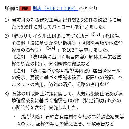
詳細は
別表（PDF：115KB）
のとおり
1）当該月の対象建設工事届出件数2,659件の約23％に当
たる599件に対してパトロールを行いました。
【注3】
2）｢建設リサイクル法14条に基づく助言
｣を16件、
その他「法に基づかない指導等（軽微な事項や他法令
【注4】
違反の場合等）
」を102件実施しました。
【注3】（法14条に基づく助言内容）解体工事業者登
録の標識の掲示、分別解体の徹底など
【注4】（法に基づかない指導等内容）届出済シール
の掲示、要綱に基づく標識未設置、仮囲いの設置、ヘ
ルメットの着用、道路の清掃、道路の占用など
3）石綿の飛散防止対策に関して、大気汚染防止法及び環
境確保条例に基づく指導を107件（特定行政庁以外の
市所管分を含む）実施しました。
（指導内容）石綿含有建材の有無の事前調査結果等
の掲示、記録の写しの備え置き、行政報告など