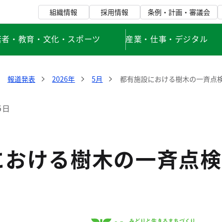
組織情報
採用情報
条例・計画・審議会
若者・教育・文化・スポーツ
産業・仕事・デジタル
報道発表
2026年
5月
都有施設における樹木の一斉点
5日
における樹木の一斉点検