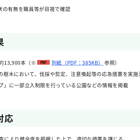
状の有無を職員等が目視で確認
果
13,900本（※
別紙（PDF：385KB）
参照）
の樹木において、伐採や剪定、注意喚起等の応急措置を実施
プ」に一部立入制限を行っている公園などの情報を掲載
対応
査により健全度を把握した上で、適切な措置を講じる