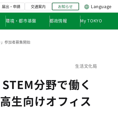
Language
届出・申請
交通案内
お知らせ
環境・都市基盤
都政情報
My TOKYO
ー」参加者募集開始
生活文化局
STEM分野で働く
高生向けオフィス