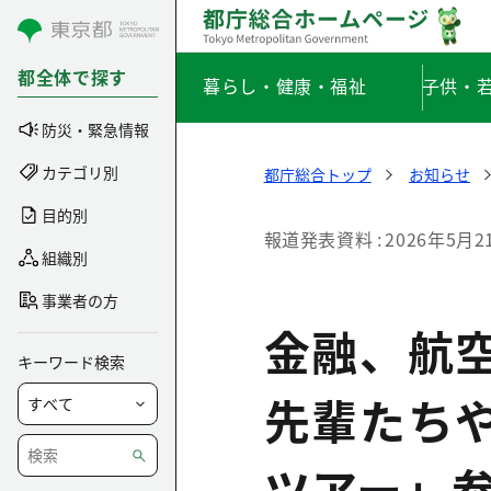
コンテンツにスキップ
都全体で探す
暮らし・健康・福祉
子供・
防災・緊急情報
カテゴリ別
都庁総合トップ
お知らせ
目的別
報道発表資料
2026年5月2
組織別
事業者の方
金融、航空
キーワード検索
先輩たち
ツアー」