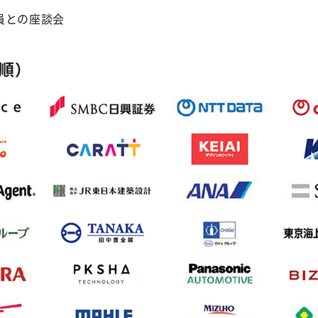
員との座談会
順）