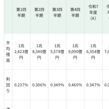
令和7
第1四
第2四
第3四
第4四
年度
半期
半期
半期
半期
（A）
平
1兆
1兆
1兆
1兆
1兆
均
2,423億
8,340億
5,578億
9,090億
6,354億
7
残
円
円
円
円
円
高
利
回
0.237％
0.306％
0.349％
0.460％
0.347％
0
り