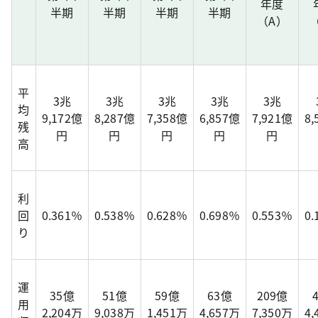
年度
半期
半期
半期
半期
（A）
平
3兆
3兆
3兆
3兆
3兆
均
9,172億
8,287億
7,358億
6,857億
7,921億
8
残
円
円
円
円
円
高
利
回
0.361％
0.538％
0.628％
0.698％
0.553％
0
り
運
35億
51億
59億
63億
209億
用
2,204万
9,038万
1,451万
4,657万
7,350万
4