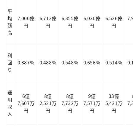
平
均
7,000億
6,713億
6,355億
6,030億
6,526億
7
残
円
円
円
円
円
高
利
回
0.387％
0.488％
0.548％
0.656％
0.514％
0
り
運
6億
8億
8億
9億
33億
用
7,607万
2,521万
7,732万
7,571万
5,431万
7
収
円
円
円
円
円
入