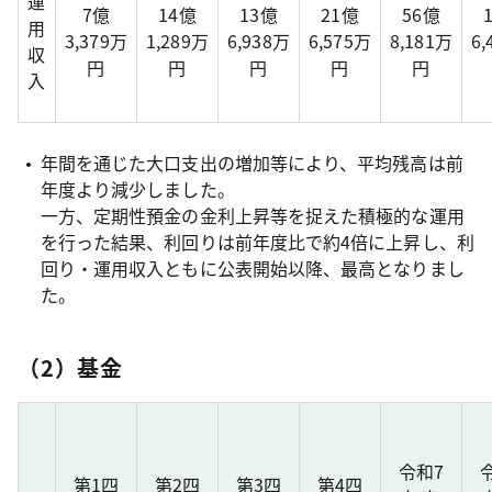
運
7億
14億
13億
21億
56億
用
3,379万
1,289万
6,938万
6,575万
8,181万
6
収
円
円
円
円
円
入
年間を通じた大口支出の増加等により、平均残高は前
年度より減少しました。
一方、定期性預金の金利上昇等を捉えた積極的な運用
を行った結果、利回りは前年度比で約4倍に上昇し、利
回り・運用収入ともに公表開始以降、最高となりまし
た。
（2）基金
令和7
第1四
第2四
第3四
第4四