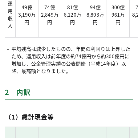
運
49億
74億
81億
94億
300億
用
3,190万
2,849万
6,120万
8,803万
961万
8
収
円
円
円
円
円
入
平均残高は減少したものの、年間の利回りは上昇した
ため、運用収入は前年度の約74億円から約300億円に
増加し、公金管理実績の公表開始（平成14年度）以
降、最高額となりました。
2 内訳
（1）歳計現金等