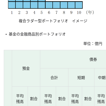
複合ラダー型ポートフォリオ イメージ
基金の金融商品別ポートフォリオ
単位：億円
債券
預金
合計
短期
中期
平均
平均
平均
平均
割合
割合
割合
残高
残高
残高
残高