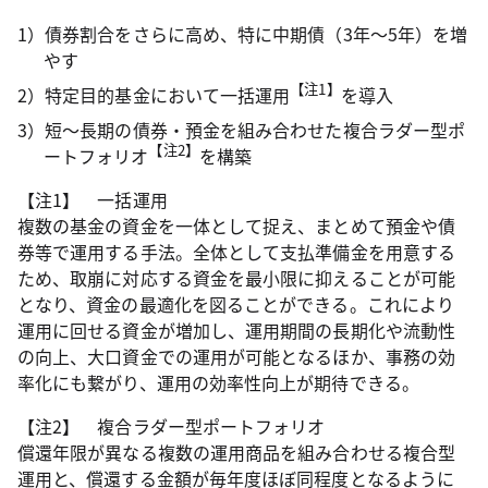
1）債券割合をさらに高め、特に中期債（3年～5年）を増
やす
【注1】
2）特定目的基金において一括運用
を導入
3）短～長期の債券・預金を組み合わせた複合ラダー型ポ
【注2】
ートフォリオ
を構築
【注1】 一括運用
複数の基金の資金を一体として捉え、まとめて預金や債
券等で運用する手法。全体として支払準備金を用意する
ため、取崩に対応する資金を最小限に抑えることが可能
となり、資金の最適化を図ることができる。これにより
運用に回せる資金が増加し、運用期間の長期化や流動性
の向上、大口資金での運用が可能となるほか、事務の効
率化にも繋がり、運用の効率性向上が期待できる。
【注2】 複合ラダー型ポートフォリオ
償還年限が異なる複数の運用商品を組み合わせる複合型
運用と、償還する金額が毎年度ほぼ同程度となるように