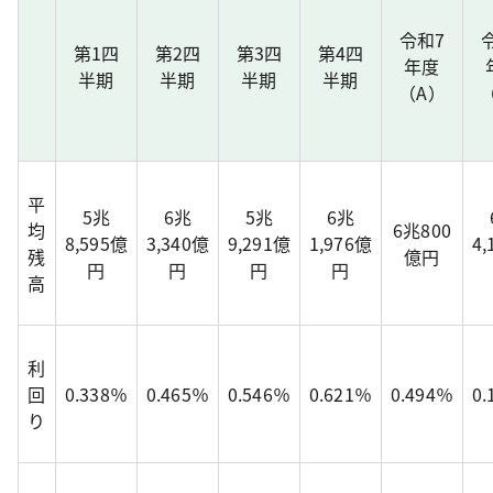
令和7
第1四
第2四
第3四
第4四
年度
半期
半期
半期
半期
（A）
平
5兆
6兆
5兆
6兆
均
6兆800
8,595億
3,340億
9,291億
1,976億
4
残
億円
円
円
円
円
高
利
回
0.338％
0.465％
0.546％
0.621％
0.494％
0
り