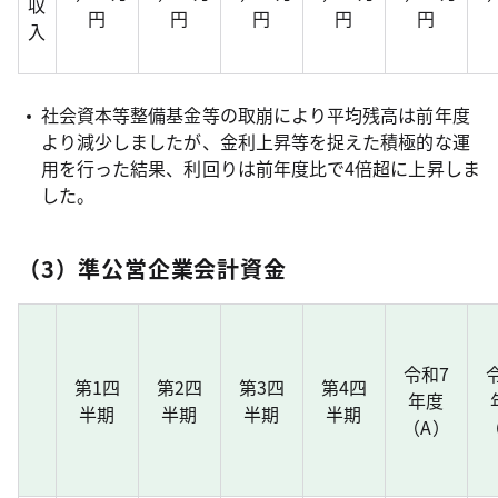
収
円
円
円
円
円
入
社会資本等整備基金等の取崩により平均残高は前年度
より減少しましたが、金利上昇等を捉えた積極的な運
用を行った結果、利回りは前年度比で4倍超に上昇しま
した。
（3）準公営企業会計資金
令和7
第1四
第2四
第3四
第4四
年度
半期
半期
半期
半期
（A）