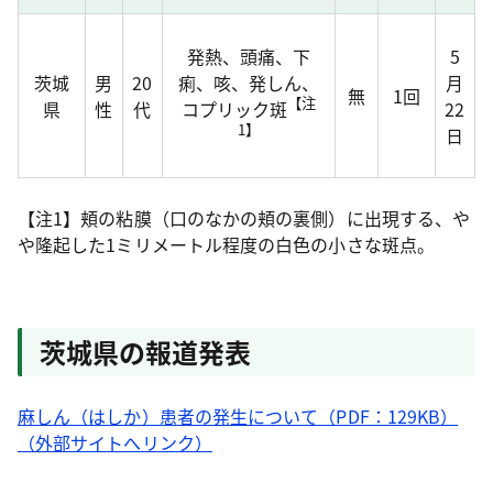
発熱、頭痛、下
5
茨城
男
20
痢、咳、発しん、
月
無
1回
【注
県
性
代
コプリック斑
22
1】
日
【注1】頬の粘膜（口のなかの頬の裏側）に出現する、や
や隆起した1ミリメートル程度の白色の小さな斑点。
茨城県の報道発表
麻しん（はしか）患者の発生について（PDF：129KB）
（外部サイトへリンク）