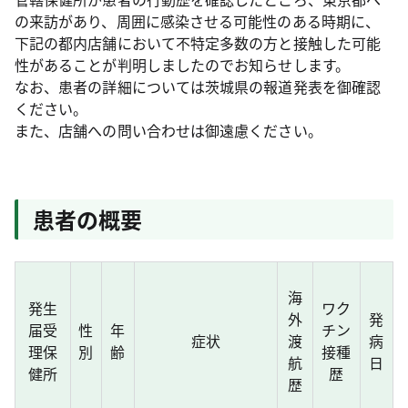
の来訪があり、周囲に感染させる可能性のある時期に、
下記の都内店舗において不特定多数の方と接触した可能
性があることが判明しましたのでお知らせします。
なお、患者の詳細については茨城県の報道発表を御確認
ください。
また、店舗への問い合わせは御遠慮ください。
患者の概要
海
発生
ワク
外
発
届受
性
年
チン
症状
渡
病
理保
別
齢
接種
航
日
健所
歴
歴