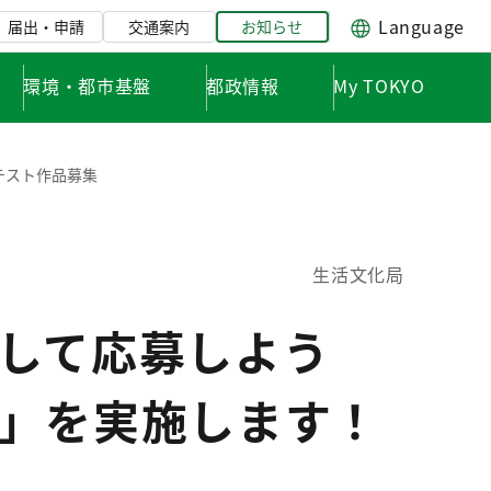
Language
届出・申請
交通案内
お知らせ
環境・都市基盤
都政情報
My TOKYO
テスト作品募集
生活文化局
して応募しよう
」を実施します！