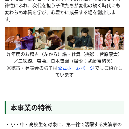
神性にふれ、次代を担う子供たちが変化の続く時代にも
変わらぬ本質を学び、心豊かに成長する場を創出しま
す。
昨年度のお稽古（左から）謡・仕舞（撮影：菅原康太）
／三味線、箏曲、日本舞踊（撮影：武藤奈緒美）
※稽古・発表会の様子は
公式ホームページ
でもご紹介し
ています
本事業の特徴
小・中・高校生を対象に、第一線で活躍する実演家の