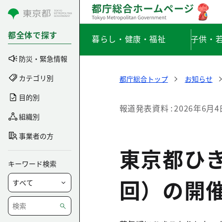
コンテンツにスキップ
都全体で探す
暮らし・健康・福祉
子供・
防災・緊急情報
カテゴリ別
都庁総合トップ
お知らせ
目的別
報道発表資料
2026年6月4
組織別
事業者の方
東京都ひ
キーワード検索
回）の開