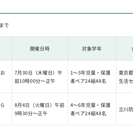
）まで
開催日時
対象学年
！お
7月30日（木曜日）午
1～3年児童・保護
東京
前10時00分～正午
者ペア24組48名
生活
くら
8月4日（火曜日）午前
4～6年児童・保護
立川
9時30分～正午
者ペア24組48名