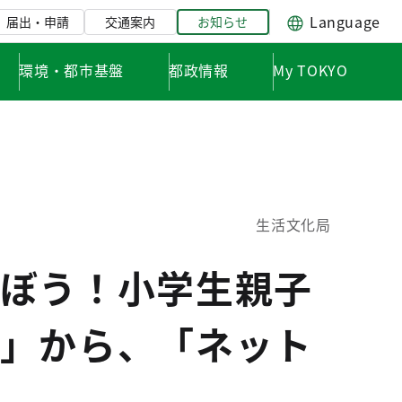
Language
届出・申請
交通案内
お知らせ
環境・都市基盤
都政情報
My TOKYO
生活文化局
ぼう！小学生親子
」から、「ネット