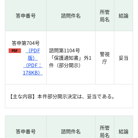
所管
答申番号
諮問件名
結論
局名
答申第704号
（PDF
諮問第1104号
警視
版）
「保護通知書」外1
妥当
庁
（PDF：
件（部分開示）
178KB）
【主な内容】本件部分開示決定は、妥当である。
所管
答申番号
諮問件名
結論
局名