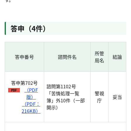
答申（4件）
所管
答申番号
諮問件名
結論
局名
答申第702号
諮問第1102号
（PDF
「苦情処理一覧
警視
版）
妥当
簿」外10件（一部
庁
（PDF：
開示）
216KB）