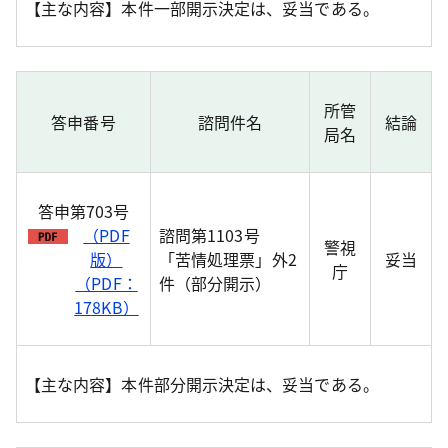
【主な内容】本件一部開示決定は、妥当である。
所管
答申番号
諮問件名
結論
局名
答申第703号
（PDF
諮問第1103号
警視
版）
「苦情処理票」外2
妥当
庁
（PDF：
件（部分開示）
178KB）
【主な内容】本件部分開示決定は、妥当である。