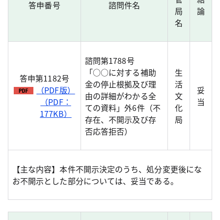
答申番号
諮問件名
局
論
名
諮問第1788号
「○○に対する補助
生
答申第1182号
金の停止根拠及び理
活
（PDF版）
妥
由の詳細がわかる全
文
（PDF：
当
ての資料」外6件（不
化
177KB）
存在、不開示及び存
局
否応答拒否）
【主な内容】本件不開示決定のうち、処分変更後にな
お不開示とした部分については、妥当である。