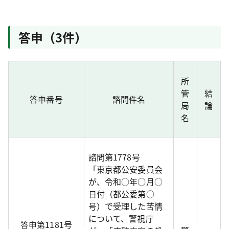
答申（3件）
所
管
結
答申番号
諮問件名
局
論
名
諮問第1778号
「東京都公安委員会
が、令和○年○月○
日付（都公委第○
号）で受理した苦情
について、警視庁
答申第1181号