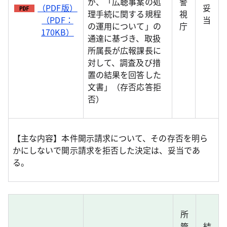
が、「広聴事案の処
警
（PDF版）
妥
理手続に関する規程
視
（PDF：
当
の運用について」の
庁
170KB）
通達に基づき、取扱
所属長が広報課長に
対して、調査及び措
置の結果を回答した
文書」（存否応答拒
否）
【主な内容】本件開示請求について、その存否を明ら
かにしないで開示請求を拒否した決定は、妥当であ
る。
所
管
結