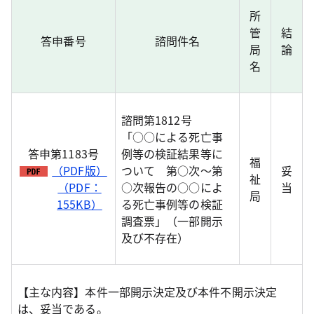
所
管
結
答申番号
諮問件名
局
論
名
諮問第1812号
「○○による死亡事
答申第1183号
例等の検証結果等に
福
（PDF版）
ついて 第○次～第
妥
祉
（PDF：
○次報告の○○によ
当
局
155KB）
る死亡事例等の検証
調査票」（一部開示
及び不存在）
【主な内容】本件一部開示決定及び本件不開示決定
は、妥当である。