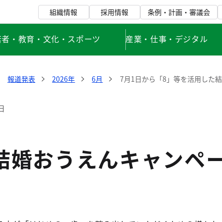
組織情報
採用情報
条例・計画・審議会
若者・教育・文化・スポーツ
産業・仕事・デジタル
報道発表
2026年
6月
7月1日から「8」等を活用した
日
結婚おうえんキャンペーン