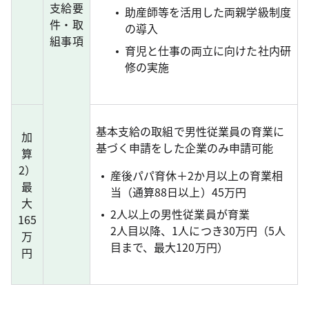
支給要
助産師等を活用した両親学級制度
件・取
の導入
組事項
育児と仕事の両立に向けた社内研
修の実施
基本支給の取組で男性従業員の育業に
加
基づく申請をした企業のみ申請可能
算
2）
産後パパ育休＋2か月以上の育業相
最
当（通算88日以上）45万円
大
2人以上の男性従業員が育業
165
2人目以降、1人につき30万円（5人
万
目まで、最大120万円）
円