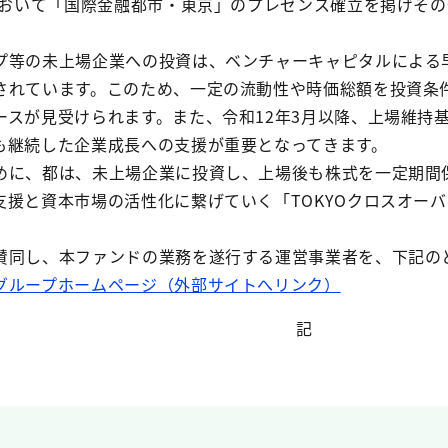
略において「国際金融都市・東京」のプレゼンス確立を掲げそ
プ等の未上場企業への投資は、ベンチャーキャピタルによる
されています。このため、一定の流動性や時価総額を投資条
ースが見受けられます。また、令和12年3月以降、上場維持
も継続した企業成長への支援が重要となってきます。
めに、都は、未上場企業に投資し、上場後も株式を一定期間
支援と資本市場の活性化に繋げていく「TOKYOクロスオー
賛同し、本ファンドの業務を遂行する運営事業者を、下記の
グループホームページ（外部サイトへリンク）
記