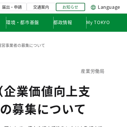
Language
届出・申請
交通案内
お知らせ
環境・都市基盤
都政情報
My TOKYO
ド運営事業者の募集について
産業労働局
（企業価値向上支
の募集について