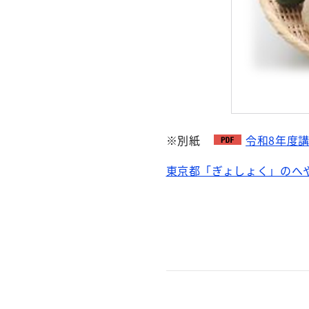
※別紙
令和8年度講
東京都「ぎょしょく」のへ