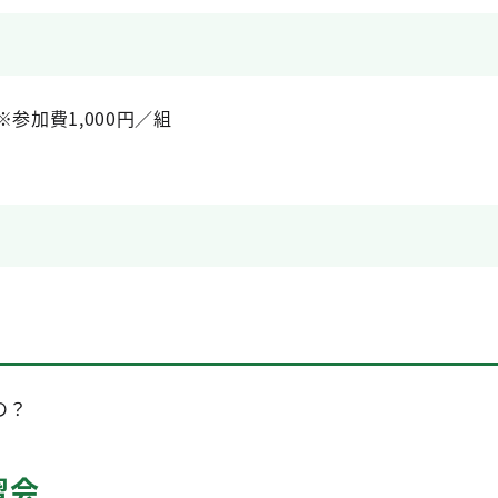
参加費1,000円／組
の？
習会