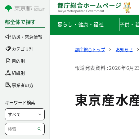
コンテンツにスキップ
都全体で探す
暮らし・健康・福祉
子供・
防災・緊急情報
カテゴリ別
都庁総合トップ
お知らせ
目的別
報道発表資料
2026年6月2
組織別
事業者の方
東京産水
キーワード検索