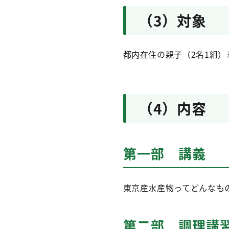
（3）対象
都内在住の親子（2名1組）※
（4）内容
第一部 講義
東京産水産物ってどんなも
第二部 調理講