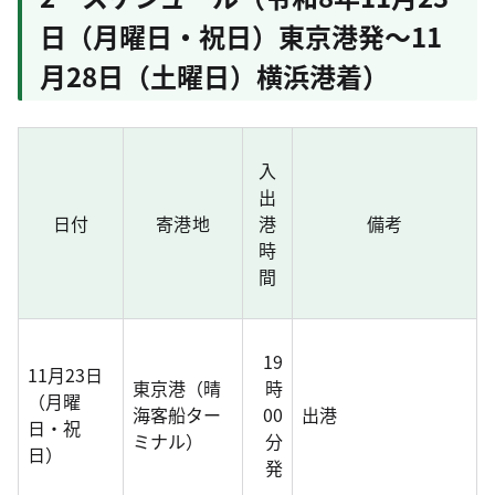
日（月曜日・祝日）東京港発～11
月28日（土曜日）横浜港着）
入
出
日付
寄港地
港
備考
時
間
19
11月23日
東京港（晴
時
（月曜
海客船ター
00
出港
日・祝
ミナル）
分
日）
発