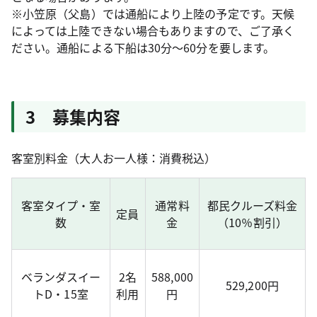
※小笠原（父島）では通船により上陸の予定です。天候
によっては上陸できない場合もありますので、ご了承く
ださい。通船による下船は30分～60分を要します。
3 募集内容
客室別料金（大人お一人様：消費税込）
客室タイプ・室
通常料
都民クルーズ料金
定員
数
金
（10％割引）
ベランダスイー
2名
588,000
529,200円
トD・15室
利用
円