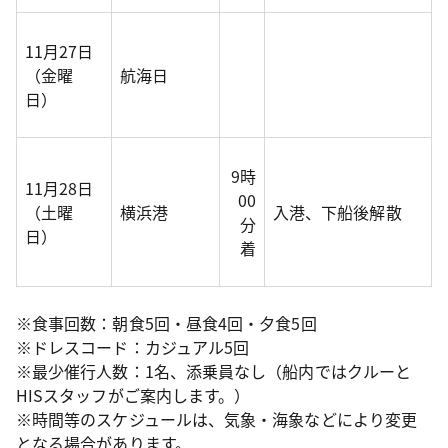
11月27日
（金曜
航海日
日）
9時
11月28日
00
（土曜
横浜港
入港、下船後解散
分
日）
着
※食事回数：朝食5回・昼食4回・夕食5回
※ドレスコード：カジュアル5回
※最少催行人数：1名、添乗員なし（船内ではクルーと
HISスタッフがご案内します。）
※時間等のスケジュールは、気象・海象などにより変更
となる場合があります。