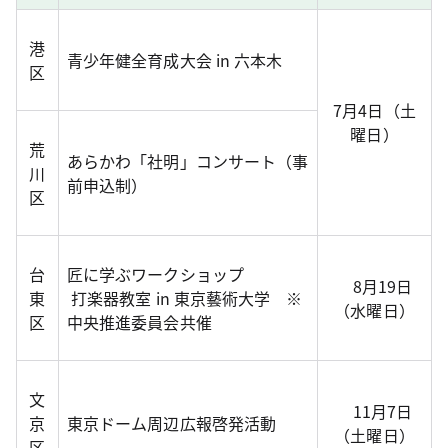
港
青少年健全育成大会 in 六本木
区
7月4日（土
曜日）
荒
あらかわ「社明」コンサート（事
川
前申込制）
区
台
匠に学ぶワークショップ
8月19日
東
打楽器教室 in 東京藝術大学 ※
（水曜日）
区
中央推進委員会共催
文
11月7日
京
東京ドーム周辺広報啓発活動
（土曜日）
区