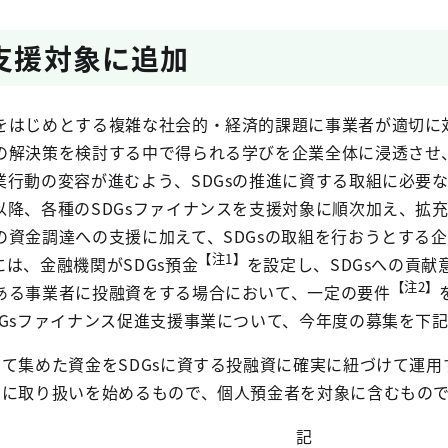
を支援対象に追加
をはじめとする複雑な社会的・経済的課題に事業者が適切に
の解決策を検討する中で得られる学びを企業全体に浸透させ
業行動の変容が進むよう、SDGsの推進に資する取組に必要
以降、各種のSDGsファイナンスを支援対象に順次加え、拡
の資金調達への支援に加えて、SDGsの取組を行おうとする
【注1】
は、金融機関がSDGs預金
を設定し、SDGsへの貢献
【注2】
ある事業者に投融資をする場合において、一定の要件
DGsファイナンス促進支援事業について、今年度の募集を下
して集めた資金をSDGsに資する投融資に確実に紐づけて運用
たに取り扱いを始めるもので、個人預金者を対象に含むもの
記