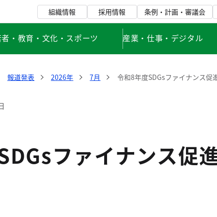
組織情報
採用情報
条例・計画・審議会
若者・教育・文化・スポーツ
産業・仕事・デジタル
報道発表
2026年
7月
令和8年度SDGsファイナンス
日
SDGsファイナンス促