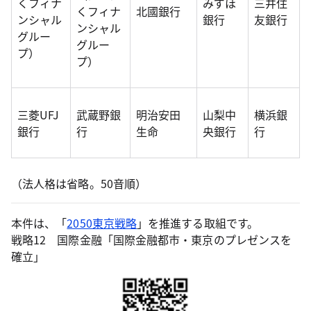
くフィナ
みずほ
三井住
くフィナ
北國銀行
ンシャル
銀行
友銀行
ンシャル
グルー
グルー
プ）
プ）
三菱UFJ
武蔵野銀
明治安田
山梨中
横浜銀
銀行
行
生命
央銀行
行
（法人格は省略。50音順）
本件は、「
2050東京戦略
」を推進する取組です。
戦略12 国際金融「国際金融都市・東京のプレゼンスを
確立」