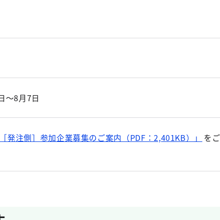
日～8月7日
［発注側］参加企業募集のご案内（PDF：2,401KB）」
を