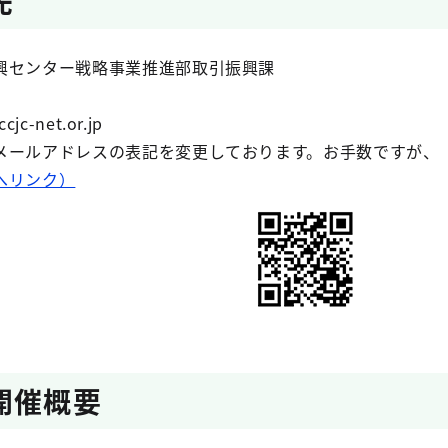
先
興センター戦略事業推進部取引振興課
c-net.or.jp
メールアドレスの表記を変更しております。お手数ですが、（
へリンク）
開催概要