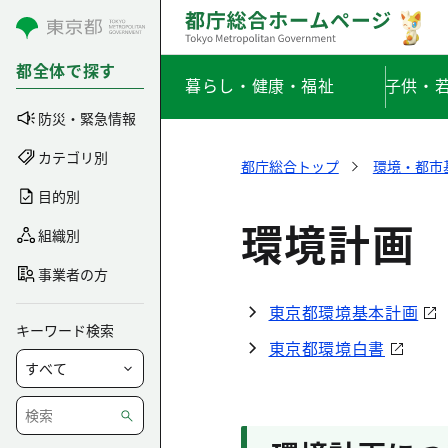
コンテンツにスキップ
都全体で探す
暮らし・健康・福祉
子供・
防災・緊急情報
カテゴリ別
都庁総合トップ
環境・都市
目的別
環境計画
組織別
事業者の方
東京都環境基本計画
キーワード検索
東京都環境白書