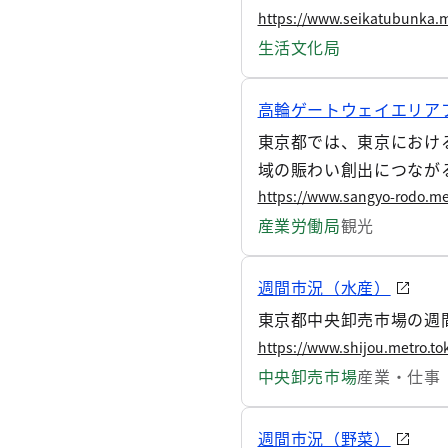
https://www.seikatubunka.m
生活文化局
高輪ゲートウェイエリア
東京都では、東京におけ
域の賑わい創出につなが
グのイベントを開催しま
https://www.sangyo-rodo.me
産業労働局
観光
週間市況（水産）
東京都中央卸売市場の週間
https://www.shijou.metro.tok
中央卸売市場
産業・仕事
週間市況（野菜）