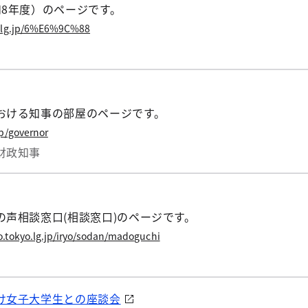
和8年度）のページです。
o.lg.jp/6%E6%9C%88
おける知事の部屋のページです。
jp/governor
財政
知事
声相談窓口(相談窓口)のページです。
.tokyo.lg.jp/iryo/sodan/madoguchi
け女子大学生との座談会