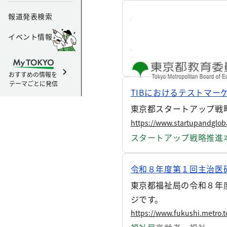
東京都教職員「ライフ・
報道発表検索
東京都教育委員会の東京
イベント情報
https://www.kyoiku.metro.t
教育庁
子供・若者・教育
おすすめの情報を
テーマごとに発信
TIBにおけるテストマ
東京都スタートアップ戦
https://www.startupandglobal
スタートアップ戦略推進
令和８年度第１回主治医
東京都福祉局の令和８年
ジです。
https://www.fukushi.metro.to