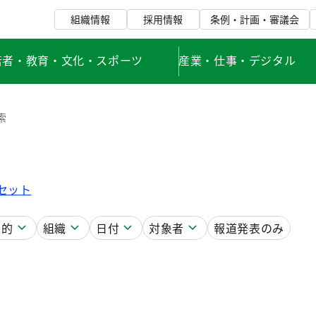
組織情報
採用情報
条例・計画・審議会
若者・教育・文化・スポーツ
産業・仕事・デジタル
索
セット
目的
組織
日付
対象者
報道発表のみ