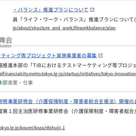
ワーク・バランス」推進プランについて
都教職員「ライフ・ワーク・バランス」推進プランについて(
okyo.lg.jp/about/structure_and_work/ifeworkbalance/plan
ーケティング等プロジェクト実施事業者の募集
略推進本部の「TIBにおけるテストマーケティング等プロジ
financialcity.metro.tokyo.lg.jp/startup/initiatives/tokyo-innovati
本部
産業・仕事
研修事業研修会（介護保険制度・障害者総合支援法）開催の
度第１回主治医研修事業研修会（介護保険制度・障害者総合支
kyo.lg.jp/kourei/koza/r8shujii-1