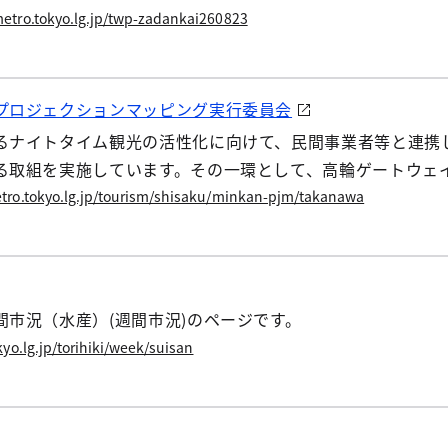
etro.tokyo.lg.jp/twp-zadankai260823
プロジェクションマッピング実行委員会
るナイトタイム観光の活性化に向けて、民間事業者等と連携
る取組を実施しています。その一環として、高輪ゲートウェ
す。
tro.tokyo.lg.jp/tourism/shisaku/minkan-pjm/takanawa
市況（水産）(週間市況)のページです。
yo.lg.jp/torihiki/week/suisan