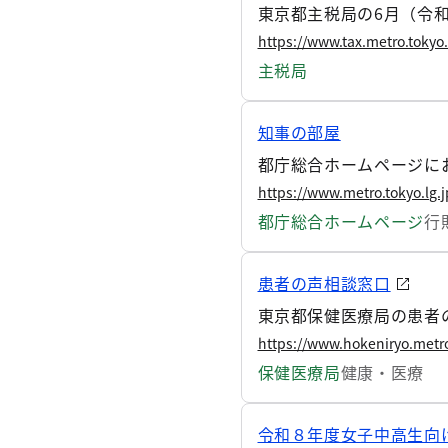
東京都主税局の6月（令
https://www.tax.metro.toky
主税局
知事の部屋
都庁総合ホームページに
https://www.metro.tokyo.lg.
都庁総合ホームページ
行
患者の声相談窓口
東京都保健医療局の患者の
https://www.hokeniryo.metro
保健医療局
健康・医療
令和８年度女子中高生向