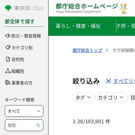
コンテンツにスキップ
都全体で探す
暮らし・健康・福祉
子供・
防災・緊急情報
カテゴリ別
都庁総合トップ
タグ詳細検
目的別
組織別
絞り込み
すべてリ
事業者の方
タグ
カテゴリ
キーワード検索
1-20/103,901 件