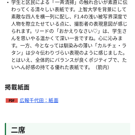
学生と区民による「一斉清掃」の触れ合いが素直に伝
わってくる清々しい表紙です。上智大学を背景にして
素敵な四人を横一列に配し、F1.4の浅い被写界深度で
人物を際立たせている点に、撮影者の表現意図が感じ
られます。リードの「おかえりなさい♡」は、学生さ
んを思いやる温かくて深い一言ですね。心に沁みま
す。一方、今となっては馴染みの薄い「カルチェ・ラ
タン」は少々伝わりづらい表現のように感じました。
とはいえ、全体的にバランスが良くポジティブで、た
いへん好感の持てる優れた表紙です。（箭内）
掲載紙面
広報千代田：紙面
二席