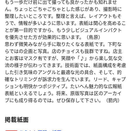
もう一歩だけ前に出て撮っても良かったかも知れませ
ん。ちょっとごちゃごちゃとした感じがあり、撮影時に
整理したいところです。整理と言えば、レイアウトもそ
うで、情報が多いように思います。表紙は関心を高めるこ
とが第一目的ですから、もう少しビジュアルインパクト
を優先させた方が効果的に思います。（鳥原）
思わず微笑みながら手に取りたくなる表紙です。下町な
らではの企画と写真。店のチョイスも抜群ですね。店主
とお客はマスク有ですが、笑顔や「♪」から楽し気な交
流の様子が伝わってきます。技術面では、紙面構成を考慮
した引き気味のアングルと最適な光の具合、そして、的
確なトリミングが訴求力を生んでいます。リード、キャプ
ションも明快かつポジティブ。たいへん魅力的な広報紙
表紙といえるでしょう。将来、原版写真は区のアーカイ
ブにも成り得るのでは。ぜひ保存して下さい。（箭内）
掲載紙面