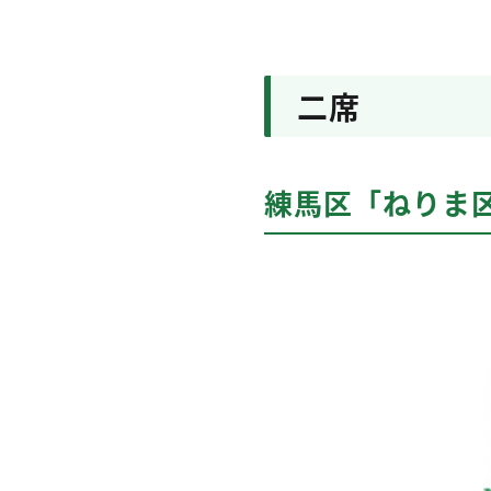
二席
練馬区「ねりま区