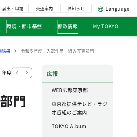
Language
届出・申請
交通案内
お知らせ
環境・都市基盤
都政情報
My TOKYO
施結果
令和５年度 入選作品 組み写真部門
７年度 実施結果
広報
WEB広報東京都
部門
東京都提供テレビ・ラジ
オ番組のご案内
TOKYO Album