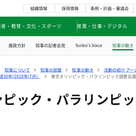
組織情報
採用情報
条例・計画・審議会
若者・教育・文化・スポーツ
産業・仕事・デジタル
施政方針
知事の記者会見
Yuriko’s Voice
知事の動き
知事について
知事の部屋
知事の動き
活動の紹介 アー
0年(2018年)7月）
東京オリンピック・パラリンピック調整会
ンピック・パラリンピッ