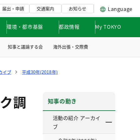
Language
届出・申請
交通案内
お知らせ
環境・都市基盤
都政情報
My TOKYO
知事と議論する会
海外出張・交際費
カイブ
平成30年(2018年)
議
ク調
知事の動き
活動の紹介 アーカイ
ブ