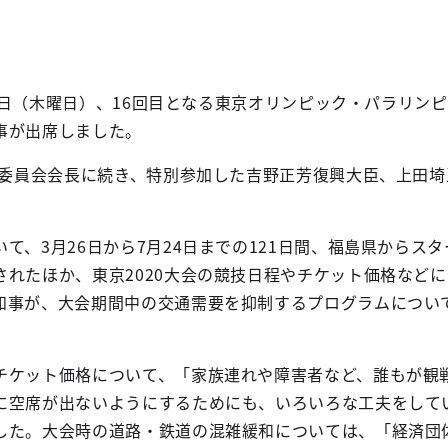
月12日（木曜日）、16回目となる東京オリンピック・パラリン
事が出席しました。
組織委員会会長に続き、特別参加した吉野正芳復興大臣、上田
て、3月26日から7月24日までの121日間、福島県からス
されたほか、東京2020大会の競技日程やチケット価格など
知事が、大会期間中の交通需要を抑制するプログラムについ
チケット価格について、「家族連れや障害者など、誰もが観
に空席が出ないようにするためにも、いろいろな工夫をして
した。大会時の道路・鉄道の混雑緩和については、「経済団