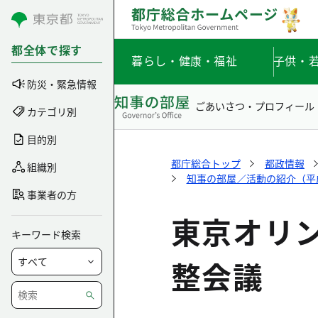
コンテンツにスキップ
都全体で探す
暮らし・健康・福祉
子供・
防災・緊急情報
ごあいさつ・プロフィール
カテゴリ別
目的別
都庁総合トップ
都政情報
組織別
知事の部屋／活動の紹介（平成3
事業者の方
東京オリ
キーワード検索
整会議