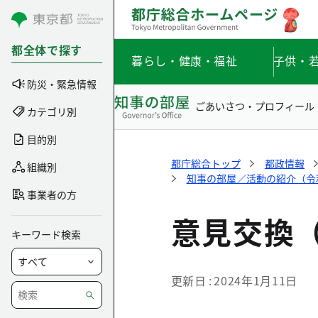
コンテンツにスキップ
都全体で探す
暮らし・健康・福祉
子供・
防災・緊急情報
ごあいさつ・プロフィール
カテゴリ別
目的別
都庁総合トップ
都政情報
組織別
知事の部屋／活動の紹介（令和5
事業者の方
意見交換
キーワード検索
更新日
2024年1月11日