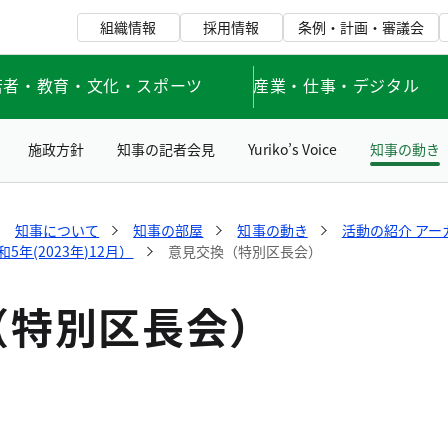
組織情報
採用情報
条例・計画・審議会
若者・教育・文化・スポーツ
産業・仕事・デジタル
施政方針
知事の記者会見
Yuriko’s Voice
知事の動き
知事について
知事の部屋
知事の動き
活動の紹介 アー
年(2023年)12月）
意見交換（特別区長会）
（特別区長会）