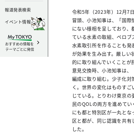
報道発表検索
令和5年（2023年）12
冒頭、小池知事は、「国際
イベント情報
にない様相を呈しており、都
ている水素の取組、ペロブ
おすすめの情報を
水素取引所を作ることも発
テーマごとに発信
が効果を生み出す。厳しい
的に取り組んでいくことが
意見交換時、小池知事は、
編成に取り組む。少子化対
く。世界の変化はものすご
じている。とりわけ東京の
民のQOLの両方を進めて
にも都と特別区が一丸とな
区と都が、同じ認識を共有
した。