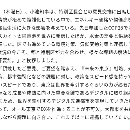
月7日（木曜日）、小池知事は、特別区長会との意見交換に出席
情勢が極めて複雑化している中で、エネルギー価格や物価高
民生活に大きな影響を与えている。先日参加したCOP28で
スカイト太陽電池を世界に発信したほか、水素の需要と供給
表した。区でも進めている環境対策、気候変動対策と連携し
状況の今こそ、都と特別区が力を合わせ、様々な課題の解決
肝要だ。」と挨拶しました。
「頂戴したご意見、ご要望を踏まえ、『未来の東京』戦略、
策、都市強靭化などの課題に対し、政策をスピード感を持っ
いスピードであり、東京は世界を牽引するぐらいの力が必要
更なる成長や成熟に向けた重要な鍵であるデジタルに取り組み
いくため、世界を牽引するデジタル先進都市を実現していきた
って、オール東京でDXを推進することが不可欠。大都市を共
しながら課題に向き合い、これまで以上に連携していきたい