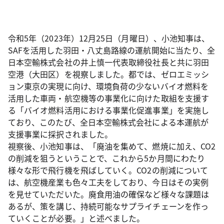
令和5年（2023年）12月25日（月曜日）、小池知事は、
SAFを活用した羽田・八丈島路線の運航開始に当たり、全
日本空輸株式会社の井上慎一代表取締役社長と共に羽田
空港（大田区）を視察しました。都では、ゼロエミッシ
ョン東京の実現に向け、環境負荷の少ないバイオ燃料を
活用した車両・航空機等の事業化に向けた取組を支援す
る「バイオ燃料活用における事業化促進事業」を実施し
ており、このたび、全日本空輸株式会社による本運航が
支援事業に採択されました。
視察後、小池知事は、「廃油を集めて、燃焼に加え、CO2
の削減を狙うということで、これから5か月間にわたり
様々な形で飛行機を飛ばしていく。CO2の削減について
は、航空機産業も色々工夫をしており、今日はその実例
を見せていただいた。廃食用油の確保など様々な課題は
あるが、策を講じ、持続可能なサプライチェーンを作っ
ていくことが必要。」と述べました。