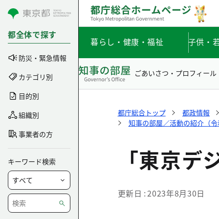
コンテンツにスキップ
都全体で探す
暮らし・健康・福祉
子供・
防災・緊急情報
ごあいさつ・プロフィール
カテゴリ別
目的別
都庁総合トップ
都政情報
組織別
知事の部屋／活動の紹介（令和5
事業者の方
「東京デジ
キーワード検索
更新日
2023年8月30日