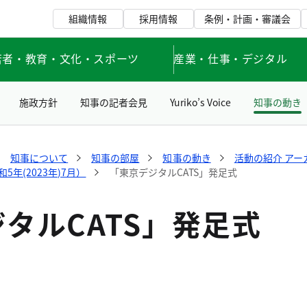
組織情報
採用情報
条例・計画・審議会
若者・教育・文化・スポーツ
産業・仕事・デジタル
施政方針
知事の記者会見
Yuriko’s Voice
知事の動き
知事について
知事の部屋
知事の動き
活動の紹介 アー
年(2023年)7月）
「東京デジタルCATS」発足式
タルCATS」発足式