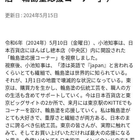
更新日
2024年5月15日
令和6年（2024年）5月10日（金曜日）、小池知事は、日
本百貨店にほんばし總本店（中央区）内に開設された
「輪島塗応援コーナー」を視察しました。
視察後、小池知事は、「漆は英語で『japan』と言われる
くらいとても繊細で、輪島塗は世界的に知られている。
それが、1月1日の地震で壊滅的な状況になっている。東
京は、購買力を生かし、輪島塗の伝統工芸を、職人の方
の生活も含めてサポートしていく。今は日本百貨店と東
京ビッグサイトの2か所で、来月には東京駅のKITTEでも
コーナーを設け、輪島塗を応援していく。私は輪島塗が
とても大好きで、重厚さと繊細さが両方ある、日本のま
さに誇るべき伝統工芸。東京の皆さんが、実際に触れて
みて、そしてお買い上げいただければ最大の応援になる