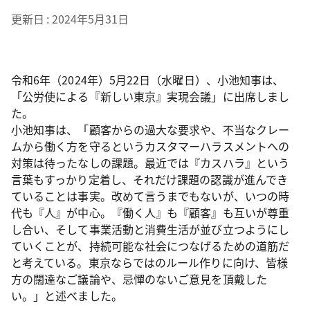
更新日
2024年5月31日
令和6年（2024年）5月22日（水曜日）、小池知事は、
「公労使による『新しい東京』実現会議」に出席しまし
た。
小池知事は、「顧客からの過大な要求や、不当なクレー
ムから働く方を守るというカスタマーハラスメントへの
対策は待ったなしの課題。最近では『カスハラ』という
言葉もすっかり定着し、それだけ課題の認識が進んでき
ていることは事実。改めて言うまでもないが、いつの時
代も『人』が中心。『働く人』も『顧客』も互いが尊重
し合い、そして事業活動と消費生活が並び立つようにし
ていくことが、持続可能な社会につなげるための道筋だ
と考えている。東京ならではのルール作りに向け、皆様
方の闊達なご議論や、忌憚のないご意見を頂戴した
い。」と述べました。