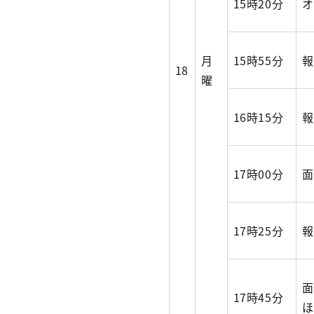
15時20分
オ
月
15時55分
報
18
曜
16時15分
報
17時00分
面
17時25分
報
面
17時45分
ほ