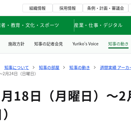
組織情報
採用情報
条例・計画・審議会
若者・教育・文化・スポーツ
産業・仕事・デジタル
施政方針
知事の記者会見
Yuriko’s Voice
知事の動き
知事について
知事の部屋
知事の動き
週間実績 アーカ
～2月24日（日曜日）
2月18日（月曜日）～2
日）