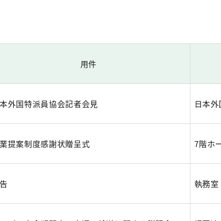
用件
本外国特派員協会記者会見
日本外
業提案制度感謝状贈呈式
7階ホ
告
執務室