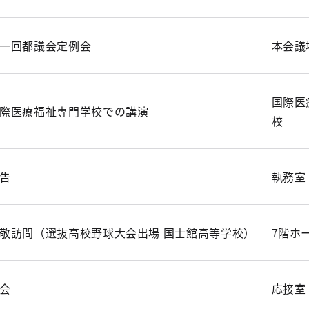
一回都議会定例会
本会議
国際医
際医療福祉専門学校での講演
校
告
執務室
敬訪問（選抜高校野球大会出場 国士館高等学校）
7階ホ
会
応接室