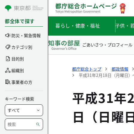
コンテンツにスキップ
都全体で探す
暮らし・健康・福祉
子供・
防災・緊急情報
ごあいさつ・プロフィール
カテゴリ別
目的別
都庁総合トップ
都政情報
組織別
平成31年2月18日（月曜日）
事業者の方
平成31年
キーワード検索
日（日曜