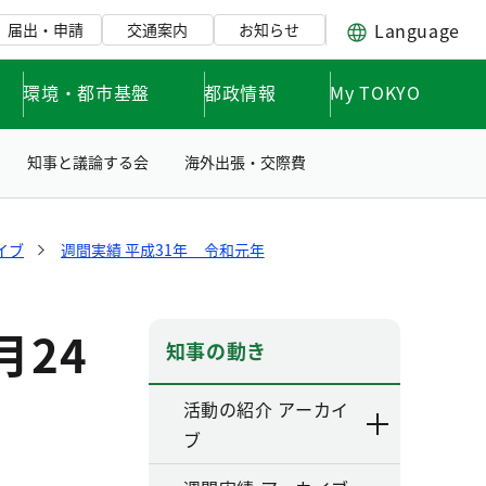
Language
届出・申請
交通案内
お知らせ
環境・都市基盤
都政情報
My TOKYO
知事と議論する会
海外出張・交際費
イブ
週間実績 平成31年 令和元年
月24
知事の動き
活動の紹介 アーカイ
ブ