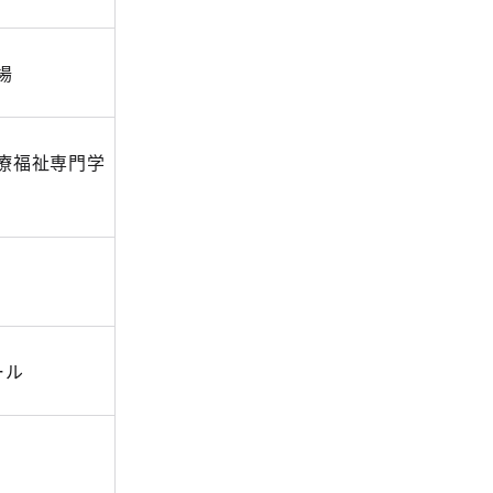
場
療福祉専門学
ール