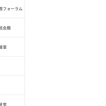
際フォーラム
民会館
接室
見室