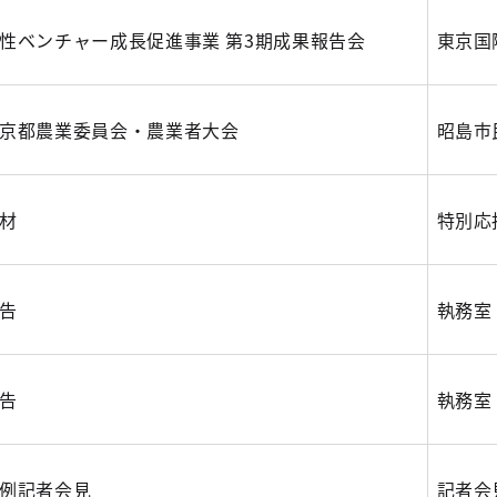
性ベンチャー成長促進事業 第3期成果報告会
東京国
京都農業委員会・農業者大会
昭島市
材
特別応
告
執務室
告
執務室
例記者会見
記者会