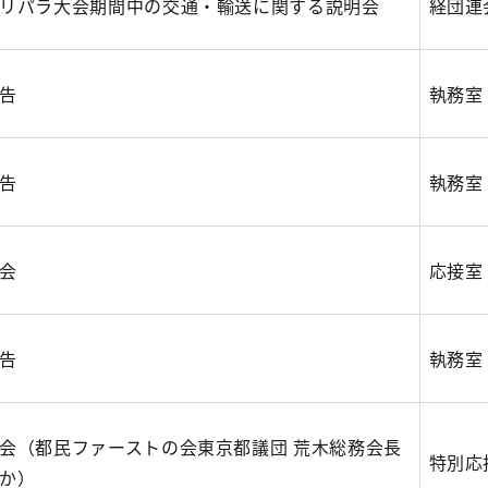
リパラ大会期間中の交通・輸送に関する説明会
経団連
告
執務室
告
執務室
会
応接室
告
執務室
会（都民ファーストの会東京都議団 荒木総務会長
特別応
か）