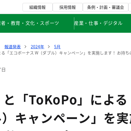
組織情報
採用情報
条例・計画・審議会
若者・教育・文化・スポーツ
産業・仕事・デジタル
報道発表
2024年
5月
による「エコボーナス W（ダブル）キャンペーン」を実施します！ お持ちの
7日
と「ToKoPo」によ
ル）キャンペーン」を実