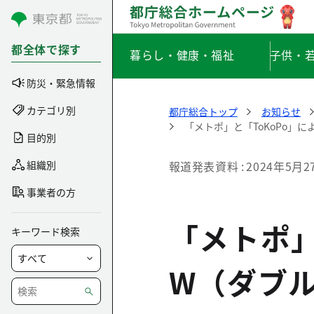
コンテンツにスキップ
都全体で探す
暮らし・健康・福祉
子供・
防災・緊急情報
カテゴリ別
都庁総合トップ
お知らせ
「メトポ」と「ToKoPo」
目的別
組織別
報道発表資料
2024年5月2
事業者の方
「メトポ」
キーワード検索
W（ダブ