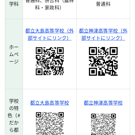
学科
普通科
科・家政科）
都立大島高等学校（外
都立神津高等学校（外
部サイトにリンク）
部サイトにリンク）
ホー
ムペ
ージ
学校
都立大島高等学校
都立神津高等学校
の特
色（#
だか
ら都