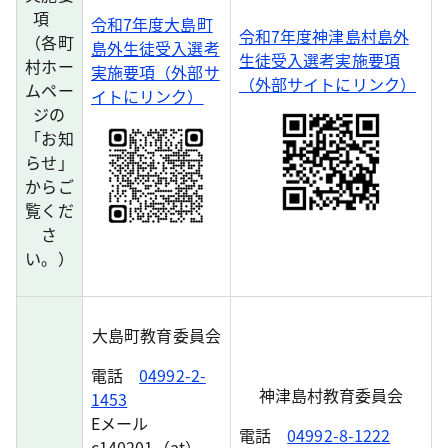
項
令和7年度大島町
令和7年度神津島村島外
（各町
島外生徒受入選考
生徒受入選考実施要項
村ホー
実施要項（外部サ
（外部サイトにリンク）
ムペー
イトにリンク）
ジの
「お知
らせ」
からご
覧くだ
さ
い。）
大島町教育委員会
電話
04992-2-
神津島村教育委員会
1453
Eメール
電話
04992-8-1222
c140201（at）