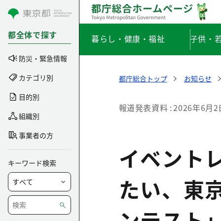
コンテンツにスキップ
都全体で探す
暮らし・健康・福祉
子供・
防災・緊急情報
カテゴリ別
都庁総合トップ
お知らせ
目的別
報道発表資料
2026年6月2
組織別
事業者の方
イベント
キーワード検索
たい、東
ンテスト