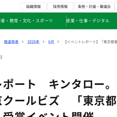
組織情報
採用情報
条例・計画・審議会
若者・教育・文化・スポーツ
産業・仕事・デジタル
報道発表
2026年
6月
【イベントレポート】「東京都暑
日
レポート キンタロー。
京クールビズ 「東京都
」受賞イベント開催