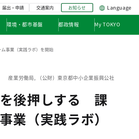
Language
届出・申請
交通案内
お知らせ
環境・都市基盤
都政情報
My TOKYO
ーム事業（実践ラボ）を開始
産業労働局, （公財）東京都中小企業振興公社
を後押しする 課
事業（実践ラボ）