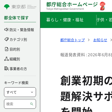
コンテンツにスキップ
都全体で探す
暮らし・健康・福祉
子供・
防災・緊急情報
カテゴリ別
都庁総合トップ
お知らせ
目的別
報道発表資料
2026年6月8
組織別
事業者の方
創業初期
キーワード検索
題解決サ
を開始